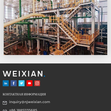
время старения можно
жидкости в сосуде. Обычно
контролировать, что делает
время старения
его наиболее близким к
устанавливается равным 30
теоретическому пределу
минутам; когда требуется
скорости конверсии при
более высокий процент
старении и снижает
активного вещества,
содержание свободного масла
например, 97,5% - 98%
и содержание сульфатной
LABSA, время старения
кислоты до минимум, в то
может быть установлено на
время как соответственно
45 - 60 минут. Помимо
улучшает содержание
производительности,
активного вещества близко
энергопотребление и
или достигает 98%.
требования к техническому
обслуживанию снижаются
благодаря характеру
статического оборудования.
КОНТАКТНАЯ ИНФОРМАЦИЯ
inquiry@njweixian.com
+86 18851135685