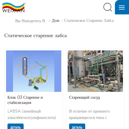
Дом
Статическое Старение Лабса
Вы Находитесь В :
/
/
Статическое старение лабса
Блок 03 Старение и
Стареющий сосуд
стабилизация
LABSA (линейный
В отличие от прежнего
алкилбензолсульфокислота)
вращающегося типа с
из сепаратора поступает в
мешалкой, наш является
ДЕТАЛЬ
ДЕТАЛЬ