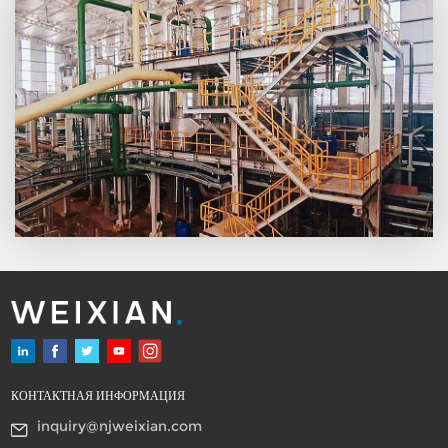
концентрацией, система
может разбавить его по
требованию в любое время.
Это значительно повышает
гибкость и удобство
производства и продаж.
Кроме того, система может
поставляться в виде блочного
агрегата. Для немедленной
эксплуатации достаточно
подключить к системе
трубопроводы резервуара для
готовой продукции. Полный
комплект включает в себя все
необходимое оборудование
для оперативного
производства, панель
управления и систему
КОНТАКТНАЯ ИНФОРМАЦИЯ
управления.
inquiry@njweixian.com