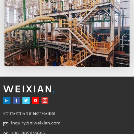
жидкости в сосуде. Обычно
время старения
устанавливается равным 30
минутам; когда требуется
более высокий процент
активного вещества,
например, 97,5% - 98%
LABSA, время старения
может быть установлено на
45 - 60 минут. Помимо
производительности,
энергопотребление и
требования к техническому
обслуживанию снижаются
благодаря характеру
статического оборудования.
КОНТАКТНАЯ ИНФОРМАЦИЯ
inquiry@njweixian.com
+86 18851135685