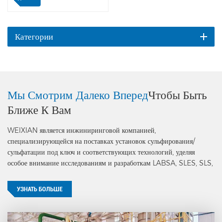
теплообменников и
гидролизера. После старения
α-олефинсульфонат
перекачивают в реактор
Категории
нейтрализации. α-
олефинсульфонат, чистая
вода, каустическая сода,
раствор перекиси водорода и
буфер перекачиваются в
Мы Смотрим Далеко Вперед
Чтобы Быть
реактор нейтрализации,
Ближе К Вам
после высокоскоростного
перемешивания материалы
WEIXIAN является инжиниринговой компанией,
последовательно
специализирующейся на поставках установок сульфирования/
перекачиваются в два
сульфатации под ключ и соответствующих технологий, уделяя
теплообменника и
особое внимание исследованиям и разработкам LABSA, SLES, SLS,
гидролизер. После гидролиза
AOS, HABSA, MES и другим технологиям производства анионных
получают готовый продукт
поверхностно-активных веществ.
АОС.
УЗНАТЬ БОЛЬШЕ